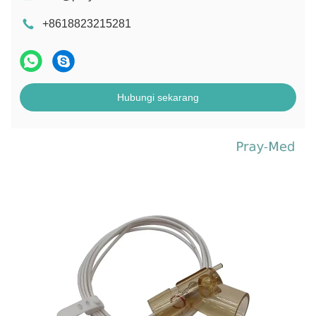
+8618823215281
Hubungi sekarang