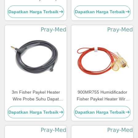
pemanas dengan panjang
Pernapasan Dipanaskan
Dapatkan Harga Terbaik
Dapatkan Harga Terbaik
1m
Ganda
3m Fisher Paykel Heater
900MR755 Humidificador
Wire Probe Suhu Dapat
Fisher Paykel Heater Wire
Digunakan Kembali Untuk
Dengan Tabung Inspirasi
Dapatkan Harga Terbaik
Dapatkan Harga Terbaik
Anak
Dapat Digunakan Kembali
1.1m