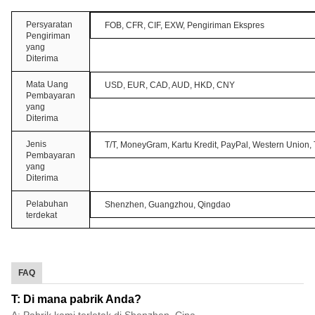
Persyaratan
FOB, CFR, CIF, EXW, Pengiriman Ekspres
Pengiriman
yang
Diterima
Mata Uang
USD, EUR, CAD, AUD, HKD, CNY
Pembayaran
yang
Diterima
Jenis
T/T, MoneyGram, Kartu Kredit, PayPal, Western Union,
Pembayaran
yang
Diterima
Pelabuhan
Shenzhen, Guangzhou, Qingdao
terdekat
FAQ
T: Di mana pabrik Anda?
A: Pabrik kami terletak di Shenzhen, Cina.