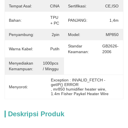
Tempat Asal:
CINA
Sertifikasi:
CE,ISO
TPU 
Bahan:
PANJANG:
1,4m
+ PC
Penyambung:
2pin
Model:
MP850
Standar
GB2626-
Warna Kabel:
Putih
Keamanan:
2006
Menyediakan
1000pcs 
Kemampuan:
/ Minggu
Exception : INVALID_FETCH - 
getIP() ERROR
Menyoroti:
, 
mr850 humidifier heater wire
, 
1.4m Fisher Paykel Heater Wire
Deskripsi Produk